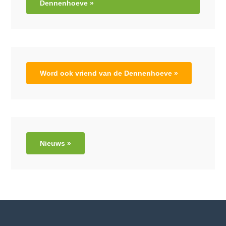
Dennenhoeve »
Word ook vriend van de Dennenhoeve »
Nieuws »