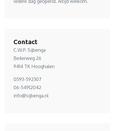
Iedere dag geopend. Altijd welkom.
Contact
C.W.P. Sijbenga
Beilerweg 26
9414 TK Hooghalen
0593-592307
06-54912042
info@sijbenga.nl