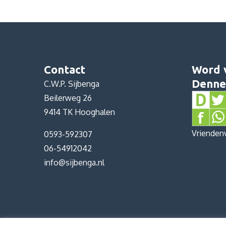
Contact
Word 
Denne
C.W.P. Sijbenga
Beilerweg 26
9414 TK Hooghalen
Vrienden
0593-592307
06-54912042
info@sijbenga.nl