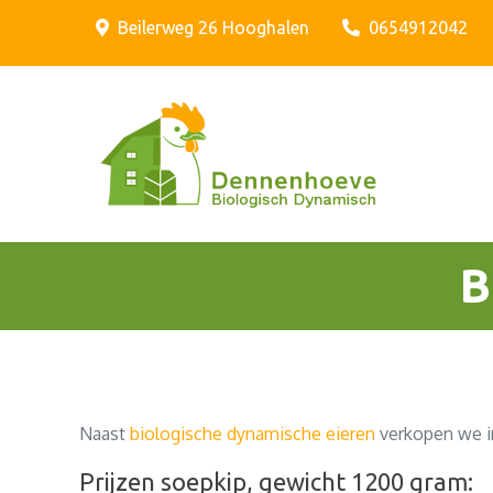
Skip
Beilerweg 26 Hooghalen
0654912042
to
content
Biologis
Biolo
B
Naast
biologische dynamische eieren
verkopen we i
Prijzen soepkip, gewicht 1200 gram: