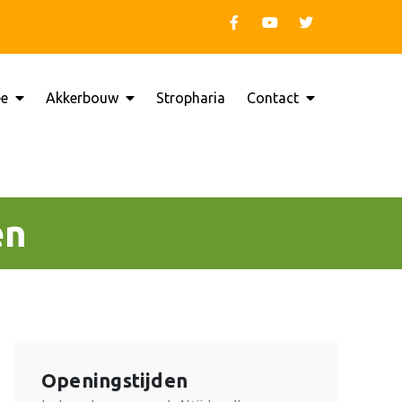
ee
Akkerbouw
Stropharia
Contact
a Hooghalen
en
Openingstijden