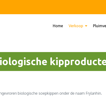
Home
Verkoop
Pluimv
che Dynamisch
gisch Dynamisch bedrijf Sijbeng
iologische kipproduct
ngevroren biologische soepkippen onder de naam Frylanhin.