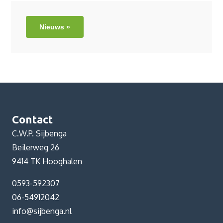
Nieuws »
Contact
C.W.P. Sijbenga
Beilerweg 26
9414 TK Hooghalen
0593-592307
06-54912042
info@sijbenga.nl