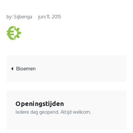
by:
Sijbenga
juni 11, 2015
Bericht
Bloemen
navigatie
Openingstijden
Iedere dag geopend. Altijd welkom.