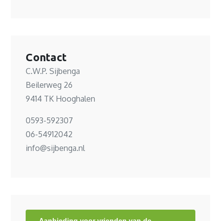
Contact
C.W.P. Sijbenga
Beilerweg 26
9414 TK Hooghalen
0593-592307
06-54912042
info@sijbenga.nl
Aanbieding voor vrienden van de