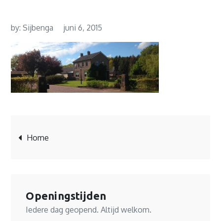
2015
by:
Sijbenga
juni 6, 2015
Bericht
Home
navigatie
Openingstijden
Iedere dag geopend. Altijd welkom.