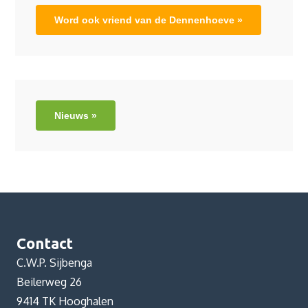
Word ook vriend van de Dennenhoeve »
Nieuws »
Contact
C.W.P. Sijbenga
Beilerweg 26
9414 TK Hooghalen