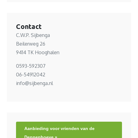
Contact
C.W.P. Sijbenga
Beilerweg 26
9414 TK Hooghalen
0593-592307
06-54912042
info@sijbenga.nl
Aanbieding voor vrienden van de
Dennenhoeve »