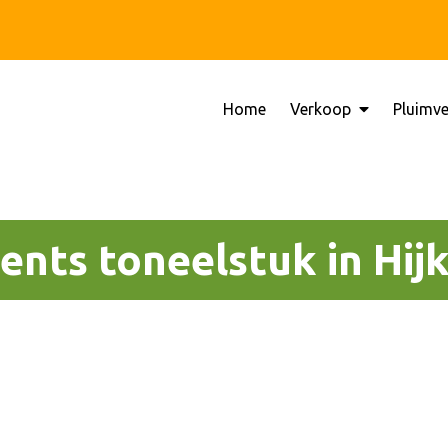
Home
Verkoop
Pluimv
che Dynamisch
gisch Dynamisch bedrijf Sijbeng
ents toneelstuk in Hij