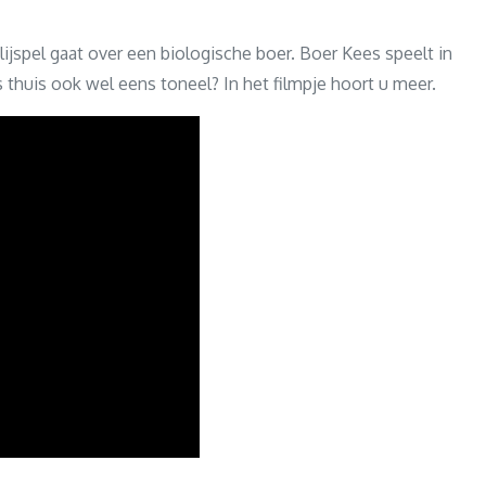
blijspel gaat over een biologische boer. Boer Kees speelt in
es thuis ook wel eens toneel? In het filmpje hoort u meer.