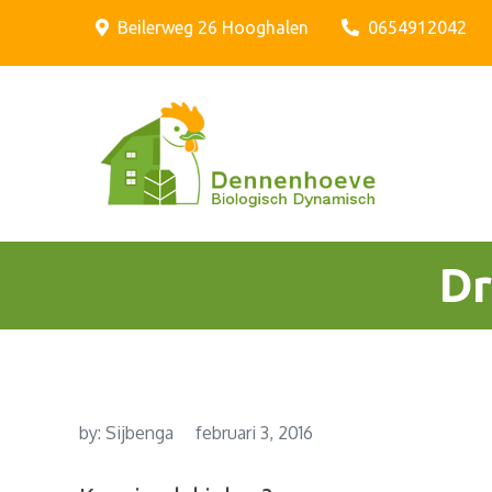
Skip
Beilerweg 26 Hooghalen
0654912042
to
content
Biologis
Biolo
Dr
by:
Sijbenga
februari 3, 2016