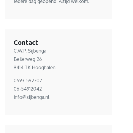
Iedere dag geopend. Altijd welkom.
Contact
C.W.P. Sijbenga
Beilerweg 26
9414 TK Hooghalen
0593-592307
06-54912042
info@sijbenga.nl