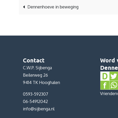
Bericht
Dennenhoeve in beweging
navigatie
Contact
Word 
Denne
C.W.P. Sijbenga
Beilerweg 26
9414 TK Hooghalen
Vrienden
0593-592307
06-54912042
info@sijbenga.nl