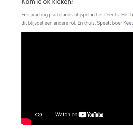
Kom ie ok kieken?
Een prachtig plattelands-blijspel in het Drents. Het 
dit blijspel een andere rol. En thuis. Speelt boer Ke