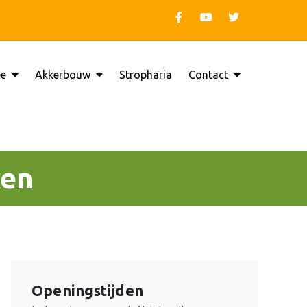
ee
Akkerbouw
Stropharia
Contact
a Hooghalen
ken
Openingstijden