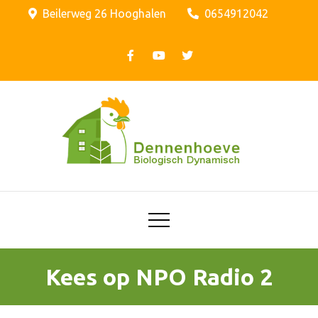
Skip
Beilerweg 26 Hooghalen
0654912042
to
content
Biologische Dynamisch
Biologisch
Dynamisch
bedrijf Sijbenga
Hooghalen
Kees op NPO Radio 2