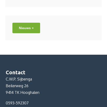
Nieuws »
Contact
C.W.P. Sijbenga
Beilerweg 26
9414 TK Hooghalen
0593-592307