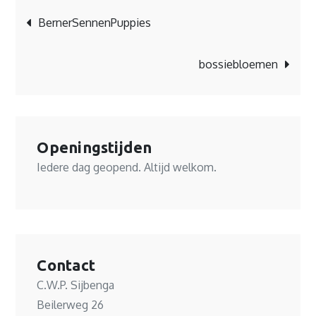
Bericht
BernerSennenPuppies
navigatie
bossiebloemen
Openingstijden
Iedere dag geopend. Altijd welkom.
Contact
C.W.P. Sijbenga
Beilerweg 26