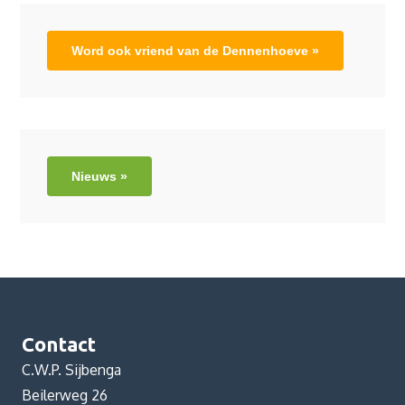
Word ook vriend van de Dennenhoeve »
Nieuws »
Contact
C.W.P. Sijbenga
Beilerweg 26