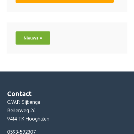
Nieuws »
Contact
C.W.P. Sijbenga
Beilerweg 26
9414 TK Hooghalen
0593-592307