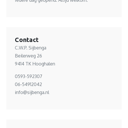
Contact
C.W.P. Sijbenga
Beilerweg 26
9414 TK Hooghalen
0593-592307
06-54912042
info@sijbenga.nl