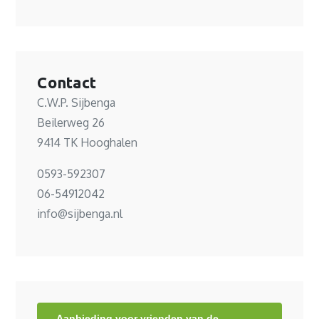
Contact
C.W.P. Sijbenga
Beilerweg 26
9414 TK Hooghalen
0593-592307
06-54912042
info@sijbenga.nl
Aanbieding voor vrienden van de