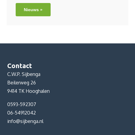
Nieuws »
Contact
C.W.P. Sijbenga
Beilerweg 26
9414 TK Hooghalen
0593-592307
06-54912042
info@sijbenga.nl