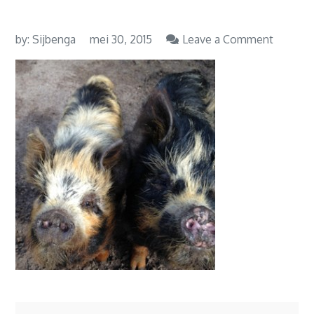
on
by:
Sijbenga
mei 30, 2015
Leave a Comment
Kuneku