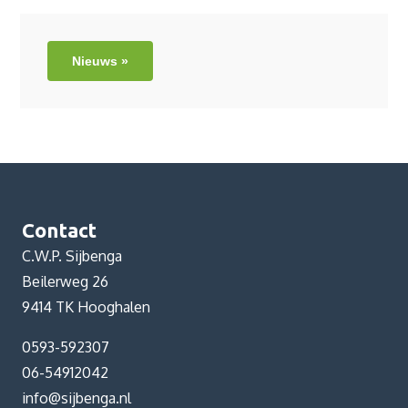
Nieuws »
Contact
C.W.P. Sijbenga
Beilerweg 26
9414 TK Hooghalen
0593-592307
06-54912042
info@sijbenga.nl