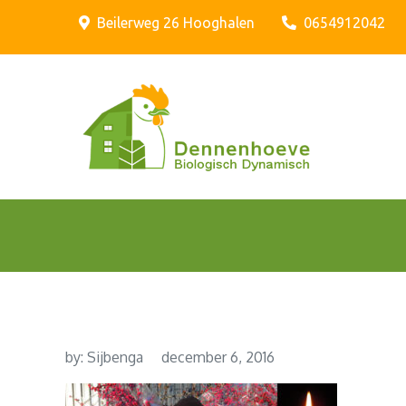
Skip
Beilerweg 26 Hooghalen
0654912042
to
content
Biologis
Biolo
by:
Sijbenga
december 6, 2016