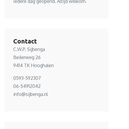
Iedere dag geopend. Altijd welkom.
Contact
C.W.P. Sijbenga
Beilerweg 26
9414 TK Hooghalen
0593-592307
06-54912042
info@sijbenga.nl