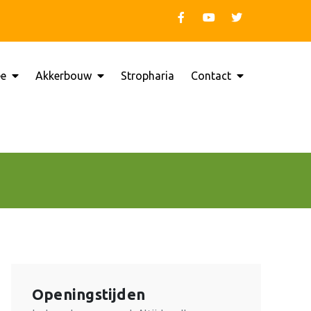
ee
Akkerbouw
Stropharia
Contact
a Hooghalen
Openingstijden