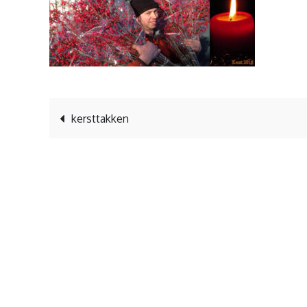
Bericht
kersttakken
navigatie