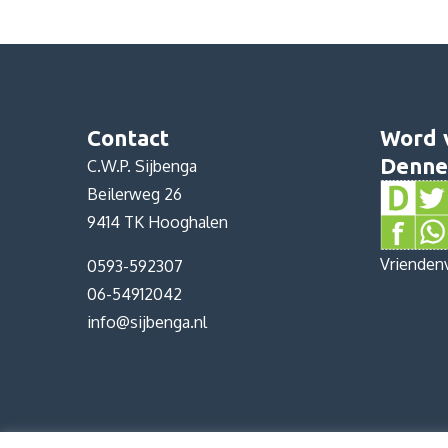
Contact
Word 
Denne
C.W.P. Sijbenga
Beilerweg 26
9414 TK Hooghalen
Vrienden
0593-592307
06-54912042
info@sijbenga.nl