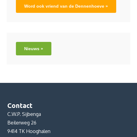
Word ook vriend van de Dennenhoeve »
Nieuws »
Contact
C.W.P. Sijbenga
Beilerweg 26
9414 TK Hooghalen