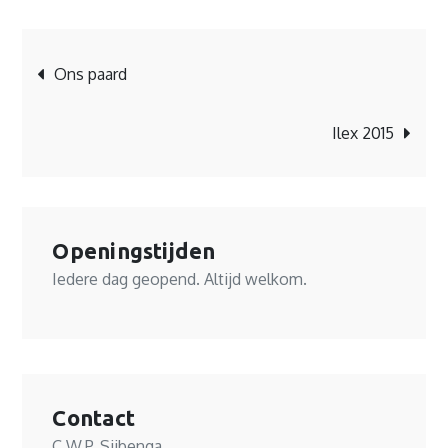
Bericht
Ons paard
navigatie
Ilex 2015
Openingstijden
Iedere dag geopend. Altijd welkom.
Contact
C.W.P. Sijbenga