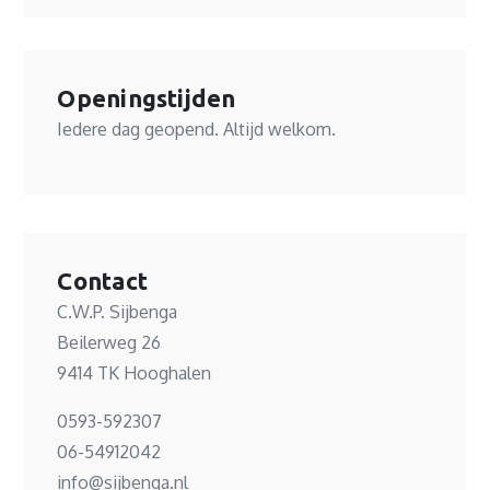
Openingstijden
Iedere dag geopend. Altijd welkom.
Contact
C.W.P. Sijbenga
Beilerweg 26
9414 TK Hooghalen
0593-592307
06-54912042
info@sijbenga.nl